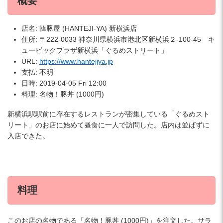
概要
店名: 韓豚屋 (HANTEJI-YA) 新横浜店
住所: 〒222-0033 神奈川県横浜市港北区新横浜２-100-45 キ
ュービックプラザ新横浜「ぐるめストリート」
URL:
https://www.hantejiya.jp
支払: 不明
日時: 2019-04-05 Fri 12:00
料理: 名物！豚丼 (1000円)
新横浜駅駅前に存在するレストランが密集している「ぐるめスト
リート」のお店に始めて昼食に一人で訪問した。店内は並ばずに
入店できた。
料理
このお店の名物である「名物！豚丼 (1000円)」を注文した。サラ