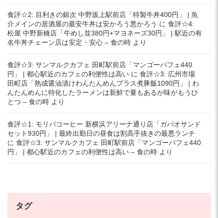
食評☆2: 目利きの銀次 中野坂上駅前店「特製牛丼400円」 | 魚
介メインの居酒屋の最安牛丼は安かろう悪かろう
に
食評☆4:
松屋 中野新橋店「牛めし並380円+マヨネーズ30円」 | 駅近の有
名牛丼チェーン店は安定・安心 – 食の時
より
食評☆3: サンマルクカフェ 田町駅前店「マンゴーパフェ440
円」 | 都心駅近のカフェの利便性は高い
に
食評☆3: 広州市場
田町店「熟成醤油漬けわんたんめんプラス煮豚飯1090円」 | わ
んたんめんに特化したラーメンは新鮮で量もあるが味がもうひ
とつ – 食の時
より
食評☆1: モリバコーヒー 新横浜アリーナ通り店「ガバオサンド
セット930円」 | 最終出勤日の昼食は割高手抜きの最悪ランチ
に
食評☆3: サンマルクカフェ 田町駅前店「マンゴーパフェ440
円」 | 都心駅近のカフェの利便性は高い – 食の時
より
タグ