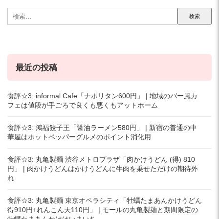
検
索:
最近の投稿
食評☆3: informal Cafe「ナポリタン600円」 | 地域のバー風カ
フェは値段が手ごろで良くも悪くもアットホーム
食評☆3: 鴻福餃子王「醤油ラーメン580円」 | 新宿の普通の中
華屋はホットペッパーグルメのポイント消化用
食評☆3: 丸亀製麺 渋谷メトロプラザ「肉かけうどん (得) 810
円」 | 肉かけうどんはかけうどんに牛肉を乗せただけの期待外
れ
食評☆3: 丸亀製麺 東京オペラシティ「牡蠣たまあんかけうどん
得910円+れんこん天110円」 | モールの丸亀製麺と期間限定の
牡蠣たまあんかけはいまいち