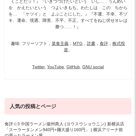
くことだッ！』『いきつづけたいという いし… うんめい
を かえたいという つよいきもち。わたしは この ちから
を… 「ケツイ」と よぶことにした。』『不運、不幸、不ヅ
キ、運命、境遇、障害、不平、不正。すべてをねじ伏せオレは
勝つ……！』
趣味: フリーソフト，
菜食主義
，
MTG
，
読書
，
食評
，
株式投
資
。
Twitter
,
YouTube
,
GitHub
,
GNU social
人気の投稿とページ
食評☆3 中国ラーメン揚州商人 (ヨウスウショウニン) 新横浜店
「スーラータンメン940円+麺大盛り160円」 | 横浜アリーナ前
の凝ったラーメン屋