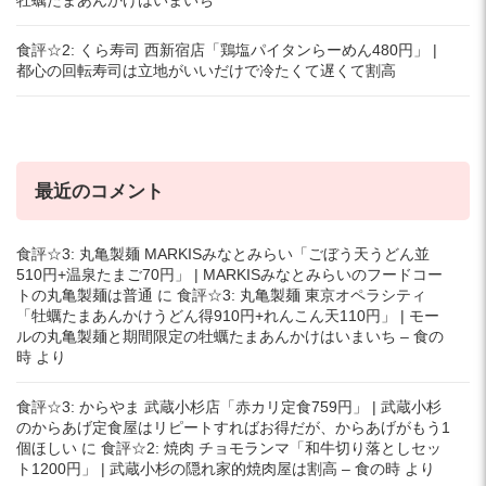
食評☆2: くら寿司 西新宿店「鶏塩パイタンらーめん480円」 |
都心の回転寿司は立地がいいだけで冷たくて遅くて割高
最近のコメント
食評☆3: 丸亀製麺 MARKISみなとみらい「ごぼう天うどん並
510円+温泉たまご70円」 | MARKISみなとみらいのフードコー
トの丸亀製麺は普通
に
食評☆3: 丸亀製麺 東京オペラシティ
「牡蠣たまあんかけうどん得910円+れんこん天110円」 | モー
ルの丸亀製麺と期間限定の牡蠣たまあんかけはいまいち – 食の
時
より
食評☆3: からやま 武蔵小杉店「赤カリ定食759円」 | 武蔵小杉
のからあげ定食屋はリピートすればお得だが、からあげがもう1
個ほしい
に
食評☆2: 焼肉 チョモランマ「和牛切り落としセッ
ト1200円」 | 武蔵小杉の隠れ家的焼肉屋は割高 – 食の時
より