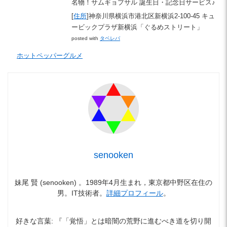
名物！サムギョプサル 誕生日・記念日サービス♪
[
住所
]神奈川県横浜市港北区新横浜2-100-45 キュ
ービックプラザ新横浜「ぐるめストリート」
posted with
タベレバ
ホットペッパーグルメ
senooken
妹尾 賢 (senooken) 。1989年4月生まれ，東京都中野区在住の
男。IT技術者。
詳細プロフィール
。
好きな言葉: 『「覚悟」とは暗闇の荒野に進むべき道を切り開