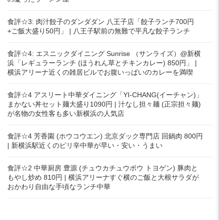
食評☆3: 肉汁餃子のダンダダン 八王子店「餃子ランチ700円
+ご飯大盛り50円」 | 八王子駅前の無難で平凡な餃子ランチ
食評☆4: エスニックダイニング Sunrise （サンライズ）@新横
浜「レギュラーランチ (ほうれん草とチキンカレー) 850円」 |
横浜アリーナ近くの雑居ビルでお腹いっぱいのカレーを満喫
食評☆4 アスリート中華ダイニング「YI-CHANG(イーチャン)」
まかない丼セット麺大盛り1090円 | 汁なし担々麺 (正宗担々麺)
が名物の女性客も多い新横浜の人気店
食評☆4 芳香園 (ホウコウエン) 北京ダック専門店 回鍋肉 800円
| 新横浜駅近くのピリ辛中華が早い・安い・うまい
食評☆2 中華厨房 豊源 (チュウカチュウボウ トヨゲン) 豚肉と
もやし炒め 810円 | 横浜アリーナすぐ横のご飯と大根サラダが
おかわり自由な手頃なランチ中華