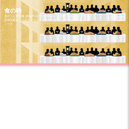
コ
ン
食の時
テ
食評☆3 韓豚屋 (HANTEJI-YA) 新横浜店「名物！豚丼」1000円 |
新横浜駅前ぐるめストリートの豚肉料理が特徴の韓国料理屋のペー
MENU
ン
ジです。
ツ
へ
ス
キ
ッ
プ