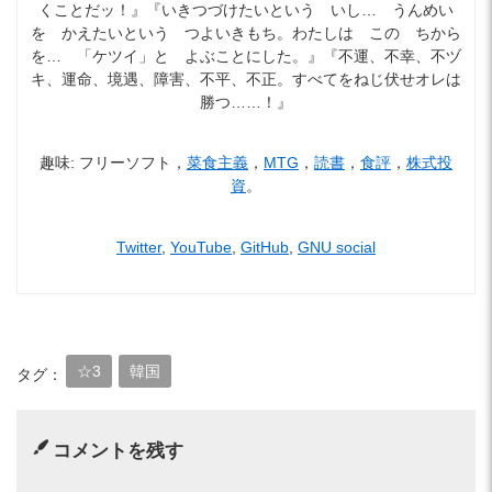
くことだッ！』『いきつづけたいという いし… うんめい
を かえたいという つよいきもち。わたしは この ちから
を… 「ケツイ」と よぶことにした。』『不運、不幸、不ヅ
キ、運命、境遇、障害、不平、不正。すべてをねじ伏せオレは
勝つ……！』
趣味: フリーソフト，
菜食主義
，
MTG
，
読書
，
食評
，
株式投
資
。
Twitter
,
YouTube
,
GitHub
,
GNU social
☆3
韓国
タグ：
コメントを残す