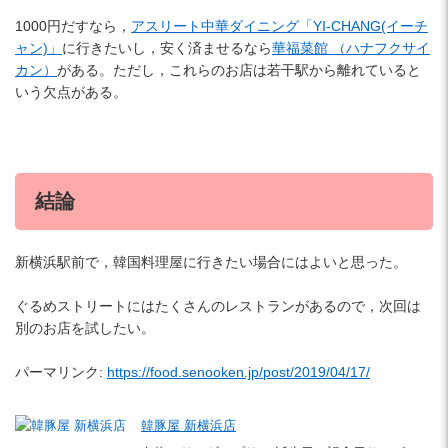
1000円だすなら，
アスリート中華ダイニング「YI-CHANG(イーチ
ャン)」
に行きたいし，安く済ませるなら
華福菜館 （ハナフクサイ
カン）
がある。ただし，これらのお店は若干駅から離れていると
いう欠点がある。
結論
新横浜駅前で，韓国料理屋に行きたい場合にはよいと思った。
ぐるめストリートにはたくさんのレストランがあるので，次回は
別のお店を試したい。
パーマリンク:
https://food.senooken.jp/post/2019/04/17/
韓豚屋 新横浜店