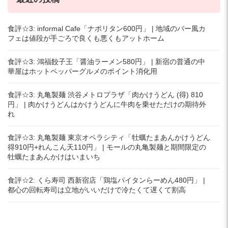
食評☆3: informal Cafe「ナポリタン600円」 | 地域のバー風カ
フェは値段が手ごろで良くも悪くもアットホーム
食評☆3: 鴻福餃子王「醤油ラーメン580円」 | 新宿の普通の中
華屋はホットペッパーグルメのポイント消化用
食評☆3: 丸亀製麺 渋谷メトロプラザ「肉かけうどん (得) 810
円」 | 肉かけうどんはかけうどんに牛肉を乗せただけの期待外
れ
食評☆3: 丸亀製麺 東京オペラシティ「牡蠣たまあんかけうどん
得910円+れんこん天110円」 | モールの丸亀製麺と期間限定の
牡蠣たまあんかけはいまいち
食評☆2: くら寿司 西新宿店「鶏塩パイタンらーめん480円」 |
都心の回転寿司は立地がいいだけで冷たくて遅くて割高