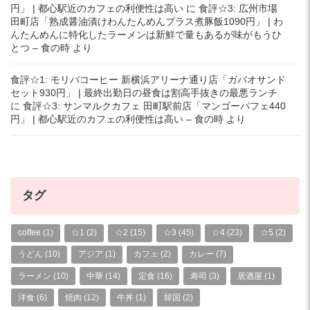
円」 | 都心駅近のカフェの利便性は高い
に
食評☆3: 広州市場
田町店「熟成醤油漬けわんたんめんプラス煮豚飯1090円」 | わ
んたんめんに特化したラーメンは新鮮で量もあるが味がもうひ
とつ – 食の時
より
食評☆1: モリバコーヒー 新横浜アリーナ通り店「ガバオサンド
セット930円」 | 最終出勤日の昼食は割高手抜きの最悪ランチ
に
食評☆3: サンマルクカフェ 田町駅前店「マンゴーパフェ440
円」 | 都心駅近のカフェの利便性は高い – 食の時
より
タグ
coffee
(1)
☆1
(2)
☆2
(15)
☆3
(45)
☆4
(23)
☆5
(2)
うどん
(10)
アジア
(1)
カフェ
(2)
カレー
(7)
ラーメン
(10)
中華
(14)
定食
(16)
寿司
(3)
居酒屋
(1)
洋食
(6)
焼肉
(12)
牛丼
(1)
韓国
(2)