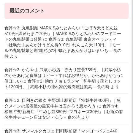
最近のコメント
食評☆3: 丸亀製麺 MARKISみなとみらい「ごぼう天うどん並
510円+温泉たまご70円」 | MARKISみなとみらいのフードコー
トの丸亀製麺は普通
に
食評☆3: 丸亀製麺 東京オペラシティ
「牡蠣たまあんかけうどん得910円+れんこん天110円」 | モー
ルの丸亀製麺と期間限定の牡蠣たまあんかけはいまいち – 食の
時
より
食評☆3: からやま 武蔵小杉店「赤カリ定食759円」 | 武蔵小杉
のからあげ定食屋はリピートすればお得だが、からあげがもう1
個ほしい
に
食評☆2: 焼肉 チョモランマ「和牛切り落としセッ
ト1200円」 | 武蔵小杉の隠れ家的焼肉屋は割高 – 食の時
より
食評☆2: 目利きの銀次 中野坂上駅前店「特製牛丼400円」 | 魚
介メインの居酒屋の最安牛丼は安かろう悪かろう
に
食評☆4:
松屋 中野新橋店「牛めし並380円+マヨネーズ30円」 | 駅近の有
名牛丼チェーン店は安定・安心 – 食の時
より
食評☆3: サンマルクカフェ 田町駅前店「マンゴーパフェ440