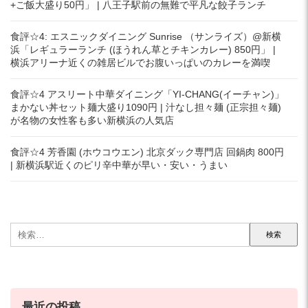
+ご飯大盛り50円」 | 八王子駅前の無難で平凡な餃子ランチ
食評☆4: エスニックダイニング Sunrise （サンライズ）@新横
浜「レギュラーランチ (ほうれん草とチキンカレー) 850円」 |
横浜アリーナ近くの雑居ビルでお腹いっぱいのカレーを満喫
食評☆4 アスリート中華ダイニング「YI-CHANG(イーチャン)」
まかない丼セット麺大盛り1090円 | 汁なし担々麺 (正宗担々麺)
が名物の女性客も多い新横浜の人気店
食評☆4 芳香園 (ホウコウエン) 北京ダック専門店 回鍋肉 800円
| 新横浜駅近くのピリ辛中華が早い・安い・うまい
検
索:
最近の投稿