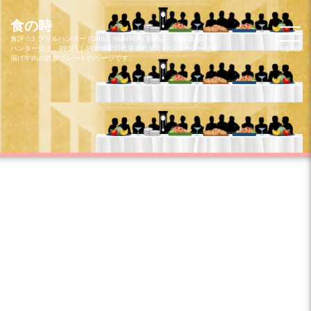
コ
ン
食の時
テ
食評☆3 グリルハンター (GRILL HUNTER) 新橋店「特製唐揚げ&
ハンター焼き」980円 | JR新橋駅日比谷改札すぐのジューシーな唐
MENU
ン
揚げ牛肉の鉄板プレートのページです。
ツ
へ
ス
キ
ッ
プ