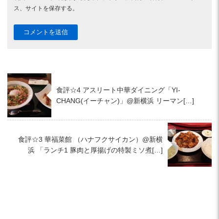
ス、サイトを保存する。
食評☆4 アスリート中華ダイニング「YI-
CHANG(イーチャン)」@新横浜 リーマン[…]
食評☆3 華福菜館 （ハナフクサイカン）@新横
浜 「ランチ1 豚肉と厚揚げの特製ミソ煮[…]