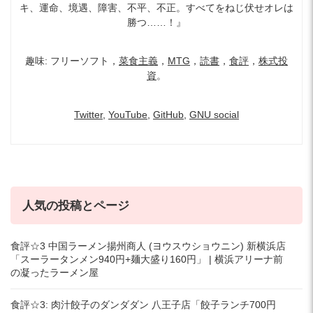
キ、運命、境遇、障害、不平、不正。すべてをねじ伏せオレは
勝つ……！』
趣味: フリーソフト，
菜食主義
，
MTG
，
読書
，
食評
，
株式投
資
。
Twitter
,
YouTube
,
GitHub
,
GNU social
人気の投稿とページ
食評☆3 中国ラーメン揚州商人 (ヨウスウショウニン) 新横浜店
「スーラータンメン940円+麺大盛り160円」 | 横浜アリーナ前
の凝ったラーメン屋
食評☆3: 肉汁餃子のダンダダン 八王子店「餃子ランチ700円