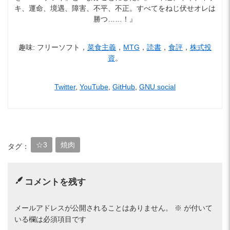
キ、運命、境遇、障害、不平、不正。すべてをねじ伏せオレは
勝つ……！』
趣味: フリーソフト，
菜食主義
，
MTG
，
読書
，
食評
，
株式投
資
。
Twitter
,
YouTube
,
GitHub
,
GNU social
☆3
焼肉
タグ：
コメントを残す
メールアドレスが公開されることはありません。
※
が付いて
いる欄は必須項目です