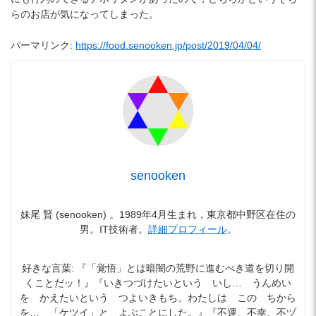
らのお店が気になってしまった。
パーマリンク:
https://food.senooken.jp/post/2019/04/04/
senooken
妹尾 賢 (senooken) 。1989年4月生まれ，東京都中野区在住の
男。IT技術者。
詳細プロフィール
。
好きな言葉: 『「覚悟」とは暗闇の荒野に進むべき道を切り開
くことだッ！』『いきつづけたいという いし… うんめい
を かえたいという つよいきもち。わたしは この ちから
を… 「ケツイ」と よぶことにした。』『不運、不幸、不ヅ