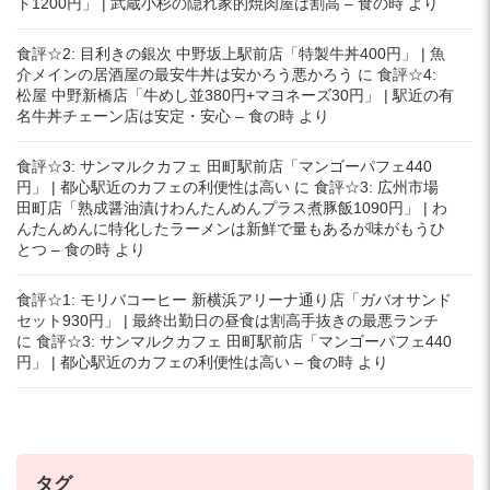
ト1200円」 | 武蔵小杉の隠れ家的焼肉屋は割高 – 食の時
より
食評☆2: 目利きの銀次 中野坂上駅前店「特製牛丼400円」 | 魚
介メインの居酒屋の最安牛丼は安かろう悪かろう
に
食評☆4:
松屋 中野新橋店「牛めし並380円+マヨネーズ30円」 | 駅近の有
名牛丼チェーン店は安定・安心 – 食の時
より
食評☆3: サンマルクカフェ 田町駅前店「マンゴーパフェ440
円」 | 都心駅近のカフェの利便性は高い
に
食評☆3: 広州市場
田町店「熟成醤油漬けわんたんめんプラス煮豚飯1090円」 | わ
んたんめんに特化したラーメンは新鮮で量もあるが味がもうひ
とつ – 食の時
より
食評☆1: モリバコーヒー 新横浜アリーナ通り店「ガバオサンド
セット930円」 | 最終出勤日の昼食は割高手抜きの最悪ランチ
に
食評☆3: サンマルクカフェ 田町駅前店「マンゴーパフェ440
円」 | 都心駅近のカフェの利便性は高い – 食の時
より
タグ