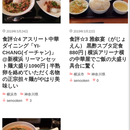
2019年3月24日
2019年3月22日
食評☆4 アスリート中華
食評☆3 雅叙宴（がじょ
ダイニング「YI-
えん） 黒酢スブタ定食
CHANG(イーチャン)」
880円 | 横浜アリーナ横
@新横浜 リーマンセッ
の中華屋でご飯の大盛り
ト麺大盛り1090円 | 半熟
具合に驚く
卵を絡めていただく名物
横浜市
神奈川県
の正宗担々麺がやはり美
senooken
0
味しい
横浜市
神奈川県
senooken
3