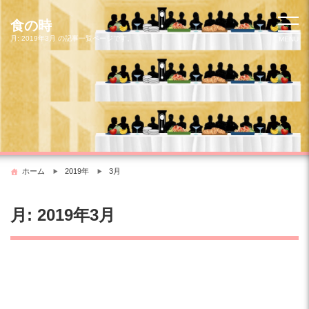
コ
ン
食の時
テ
月:
2019年3月
の記事一覧ページです。
MENU
ン
ツ
へ
ス
キ
ッ
プ
ホーム
2019年
3月
月:
2019年3月