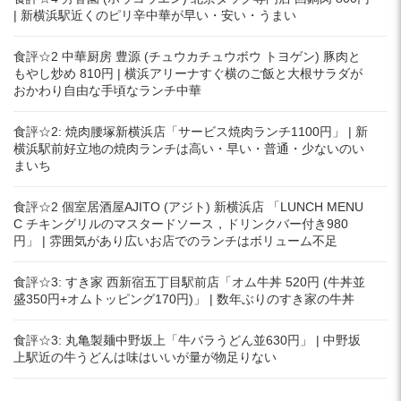
| 新横浜駅近くのピリ辛中華が早い・安い・うまい
食評☆2 中華厨房 豊源 (チュウカチュウボウ トヨゲン) 豚肉と
もやし炒め 810円 | 横浜アリーナすぐ横のご飯と大根サラダが
おかわり自由な手頃なランチ中華
食評☆2: 焼肉腰塚新横浜店「サービス焼肉ランチ1100円」 | 新
横浜駅前好立地の焼肉ランチは高い・早い・普通・少ないのい
まいち
食評☆2 個室居酒屋AJITO (アジト) 新横浜店 「LUNCH MENU
C チキングリルのマスタードソース，ドリンクバー付き980
円」 | 雰囲気があり広いお店でのランチはボリューム不足
食評☆3: すき家 西新宿五丁目駅前店「オム牛丼 520円 (牛丼並
盛350円+オムトッピング170円)」 | 数年ぶりのすき家の牛丼
食評☆3: 丸亀製麺中野坂上「牛バラうどん並630円」 | 中野坂
上駅近の牛うどんは味はいいが量が物足りない