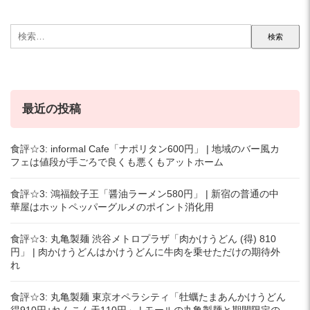
検
索:
最近の投稿
食評☆3: informal Cafe「ナポリタン600円」 | 地域のバー風カ
フェは値段が手ごろで良くも悪くもアットホーム
食評☆3: 鴻福餃子王「醤油ラーメン580円」 | 新宿の普通の中
華屋はホットペッパーグルメのポイント消化用
食評☆3: 丸亀製麺 渋谷メトロプラザ「肉かけうどん (得) 810
円」 | 肉かけうどんはかけうどんに牛肉を乗せただけの期待外
れ
食評☆3: 丸亀製麺 東京オペラシティ「牡蠣たまあんかけうどん