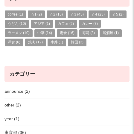
coffee
(1)
☆1
(2)
☆2
(15)
☆3
(45)
☆4
(23)
☆5
(2)
うどん
(10)
アジア
(1)
カフェ
(2)
カレー
(7)
ラーメン
(10)
中華
(14)
定食
(16)
寿司
(3)
居酒屋
(1)
洋食
(6)
焼肉
(12)
牛丼
(1)
韓国
(2)
カテゴリー
announce (2)
other (2)
year (1)
東京都 (36)