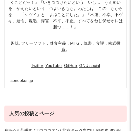
くことだッ！』『いきつづけたいという いし… うんめい
を かえたいという つよいきもち。わたしは この ちから
を… 「ケツイ」と よぶことにした。』『不運、不幸、不ヅ
キ、運命、境遇、障害、不平、不正。すべてをねじ伏せオレは
勝つ……！』
趣味: フリーソフト，
菜食主義
，
MTG
，
読書
，
食評
，
株式投
資
。
Twitter
,
YouTube
,
GitHub
,
GNU social
senooken.jp
人気の投稿とページ
食評☆4 芳香園 (ホウコウエン) 北京ダック専門店 回鍋肉 800円