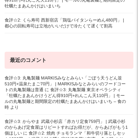
得910円+れんこん天110円」 | モールの丸亀製麺と期間限定の
牡蠣たまあんかけはいまいち
食評☆2: くら寿司 西新宿店「鶏塩パイタンらーめん480円」 |
都心の回転寿司は立地がいいだけで冷たくて遅くて割高
最近のコメント
食評☆3: 丸亀製麺 MARKISみなとみらい「ごぼう天うどん並
510円+温泉たまご70円」 | MARKISみなとみらいのフードコー
トの丸亀製麺は普通
に
食評☆3: 丸亀製麺 東京オペラシティ
「牡蠣たまあんかけうどん得910円+れんこん天110円」 | モー
ルの丸亀製麺と期間限定の牡蠣たまあんかけはいまいち – 食の
時
より
食評☆3: からやま 武蔵小杉店「赤カリ定食759円」 | 武蔵小杉
のからあげ定食屋はリピートすればお得だが、からあげがもう1
個ほしい
に
食評☆2: 焼肉 チョモランマ「和牛切り落としセッ