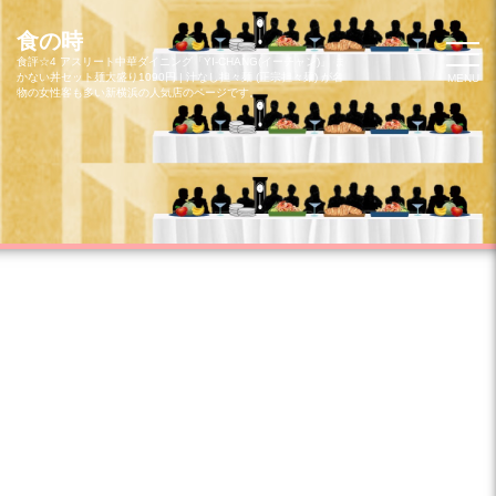
コ
ン
食の時
テ
食評☆4 アスリート中華ダイニング「YI-CHANG(イーチャン)」 ま
かない丼セット麺大盛り1090円 | 汁なし担々麺 (正宗担々麺) が名
MENU
ン
物の女性客も多い新横浜の人気店のページです。
ツ
へ
ス
キ
ッ
プ