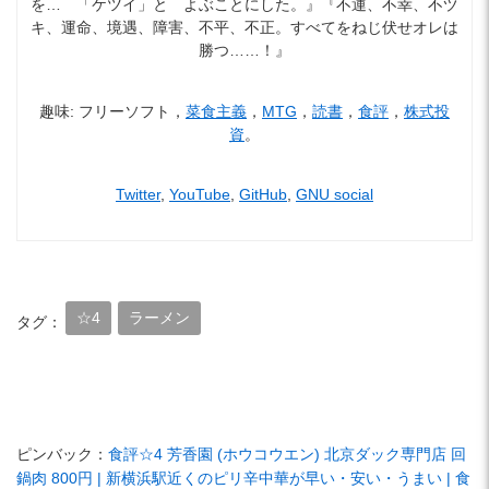
を… 「ケツイ」と よぶことにした。』『不運、不幸、不ヅ
キ、運命、境遇、障害、不平、不正。すべてをねじ伏せオレは
勝つ……！』
趣味: フリーソフト，
菜食主義
，
MTG
，
読書
，
食評
，
株式投
資
。
Twitter
,
YouTube
,
GitHub
,
GNU social
☆4
ラーメン
タグ：
ピンバック：
食評☆4 芳香園 (ホウコウエン) 北京ダック専門店 回
鍋肉 800円 | 新横浜駅近くのピリ辛中華が早い・安い・うまい | 食