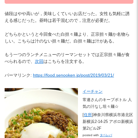
値段はやや高いが，美味しくていいお店だった。女性も気軽に誘
える感じだった。昼時は若干混むので，注意が必要だ。
どちらかというと今回食べた白担々麺より、正宗担々麺か名物ら
しい。こちらは汁のない担々麺だ。白担々麺は汁がある。
もう一つのランチメニューのリーマンセットでは正宗担々麺が食
べられるので、
次回
はこちらを注文する。
パーマリンク:
https://food.senooken.jp/post/2019/03/21/
イーチャン
常連さんのキープボトル 人
気の汁なし坦々麺☆
[
住所
]神奈川県横浜市港北区
新横浜2-14-25 アポロ新横浜
第2ビル2F
posted with
タベレバ