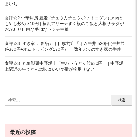
まいち
食評☆2 中華厨房 豊源 (チュウカチュウボウ トヨゲン) 豚肉と
もやし炒め 810円 | 横浜アリーナすぐ横のご飯と大根サラダが
おかわり自由な手頃なランチ中華
食評☆3: すき家 西新宿五丁目駅前店「オム牛丼 520円 (牛丼並
盛350円+オムトッピング170円)」 | 数年ぶりのすき家の牛丼
食評☆3: 丸亀製麺中野坂上「牛バラうどん並630円」 | 中野坂
上駅近の牛うどんは味はいいが量が物足りない
検
索:
最近の投稿