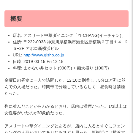
概要
店名: アスリート中華ダイニング「YI-CHANG(イーチャン)」
住所: 〒222-0033 神奈川県横浜市港北区新横浜２丁目１４−２
５−2F アポロ新横浜ビル
URL:
http://www.gisho.co.jp
日時: 2019-03-15 Fri 12:15
料理: まかない丼セット (990円) + 麺大盛り (100円)
金曜日の昼食に一人で訪問した。12:10に到着し，5分ほど列に並
んでの入場だった。時間帯で分煙しているらしく，昼食時は禁煙
だった。
列に並んだことからわかるとおり、店内は満席だった。1/3以上は
女性客がいたのが印象的だった。
アスリート中華ダイニングとあるが、店内に入るとすぐにフェン
シングの人形がおいてありなるほどと思った。新横浜には横浜ア