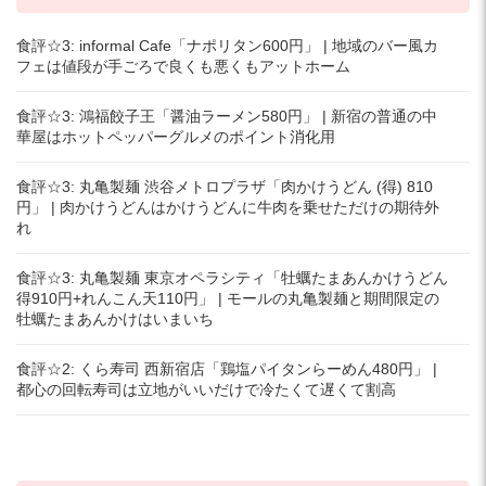
食評☆3: informal Cafe「ナポリタン600円」 | 地域のバー風カ
フェは値段が手ごろで良くも悪くもアットホーム
食評☆3: 鴻福餃子王「醤油ラーメン580円」 | 新宿の普通の中
華屋はホットペッパーグルメのポイント消化用
食評☆3: 丸亀製麺 渋谷メトロプラザ「肉かけうどん (得) 810
円」 | 肉かけうどんはかけうどんに牛肉を乗せただけの期待外
れ
食評☆3: 丸亀製麺 東京オペラシティ「牡蠣たまあんかけうどん
得910円+れんこん天110円」 | モールの丸亀製麺と期間限定の
牡蠣たまあんかけはいまいち
食評☆2: くら寿司 西新宿店「鶏塩パイタンらーめん480円」 |
都心の回転寿司は立地がいいだけで冷たくて遅くて割高