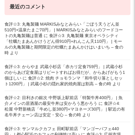
最近のコメント
食評☆3: 丸亀製麺 MARKISみなとみらい「ごぼう天うどん並
510円+温泉たまご70円」 | MARKISみなとみらいのフードコー
トの丸亀製麺は普通
に
食評☆3: 丸亀製麺 東京オペラシティ
「牡蠣たまあんかけうどん得910円+れんこん天110円」 | モー
ルの丸亀製麺と期間限定の牡蠣たまあんかけはいまいち – 食の
時
より
食評☆3: からやま 武蔵小杉店「赤カリ定食759円」 | 武蔵小杉
のからあげ定食屋はリピートすればお得だが、からあげがもう1
個ほしい
に
食評☆2: 焼肉 チョモランマ「和牛切り落としセッ
ト1200円」 | 武蔵小杉の隠れ家的焼肉屋は割高 – 食の時
より
食評☆2: 目利きの銀次 中野坂上駅前店「特製牛丼400円」 | 魚
介メインの居酒屋の最安牛丼は安かろう悪かろう
に
食評☆4:
松屋 中野新橋店「牛めし並380円+マヨネーズ30円」 | 駅近の有
名牛丼チェーン店は安定・安心 – 食の時
より
食評☆3: サンマルクカフェ 田町駅前店「マンゴーパフェ440
円」 | 都心駅近のカフェの利便性は高い
に
食評☆3: 広州市場