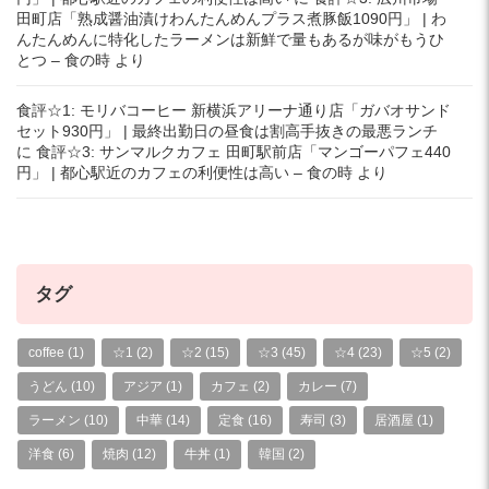
田町店「熟成醤油漬けわんたんめんプラス煮豚飯1090円」 | わ
んたんめんに特化したラーメンは新鮮で量もあるが味がもうひ
とつ – 食の時
より
食評☆1: モリバコーヒー 新横浜アリーナ通り店「ガバオサンド
セット930円」 | 最終出勤日の昼食は割高手抜きの最悪ランチ
に
食評☆3: サンマルクカフェ 田町駅前店「マンゴーパフェ440
円」 | 都心駅近のカフェの利便性は高い – 食の時
より
タグ
coffee
(1)
☆1
(2)
☆2
(15)
☆3
(45)
☆4
(23)
☆5
(2)
うどん
(10)
アジア
(1)
カフェ
(2)
カレー
(7)
ラーメン
(10)
中華
(14)
定食
(16)
寿司
(3)
居酒屋
(1)
洋食
(6)
焼肉
(12)
牛丼
(1)
韓国
(2)