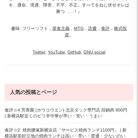
キ、運命、境遇、障害、不平、不正。すべてをねじ伏せオレは
勝つ……！』
趣味: フリーソフト，
菜食主義
，
MTG
，
読書
，
食評
，
株式投
資
。
Twitter
,
YouTube
,
GitHub
,
GNU social
人気の投稿とページ
食評☆4 芳香園 (ホウコウエン) 北京ダック専門店 回鍋肉 800円
| 新横浜駅近くのピリ辛中華が早い・安い・うまい
食評☆2: 焼肉腰塚新横浜店「サービス焼肉ランチ1100円」 | 新
横浜駅前好立地の焼肉ランチは高い・早い・普通・少ないのい