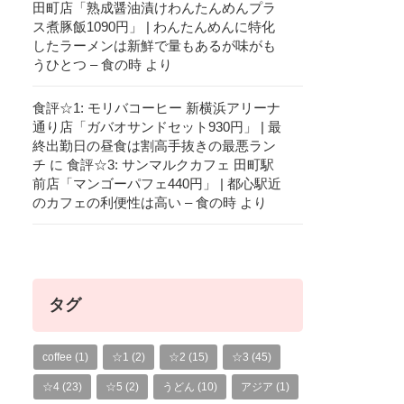
田町店「熟成醤油漬けわんたんめんプラ
ス煮豚飯1090円」 | わんたんめんに特化
したラーメンは新鮮で量もあるが味がも
うひとつ – 食の時
より
食評☆1: モリバコーヒー 新横浜アリーナ
通り店「ガバオサンドセット930円」 | 最
終出勤日の昼食は割高手抜きの最悪ラン
チ
に
食評☆3: サンマルクカフェ 田町駅
前店「マンゴーパフェ440円」 | 都心駅近
のカフェの利便性は高い – 食の時
より
タグ
coffee
(1)
☆1
(2)
☆2
(15)
☆3
(45)
☆4
(23)
☆5
(2)
うどん
(10)
アジア
(1)