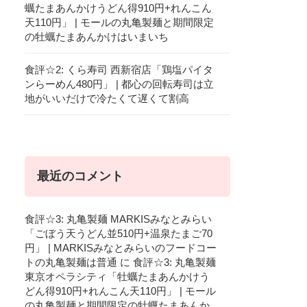
蠣たまあんかけうどん得910円+れんこん
天110円」 | モールの丸亀製麺と期間限定
の牡蠣たまあんかけはいまいち
食評☆2: くら寿司 西新宿店「鶏塩パイタ
ンらーめん480円」 | 都心の回転寿司は立
地がいいだけで冷たくて遅くて割高
最近のコメント
食評☆3: 丸亀製麺 MARKISみなとみらい
「ごぼう天うどん並510円+温泉たまご70
円」 | MARKISみなとみらいのフードコー
トの丸亀製麺は普通
に
食評☆3: 丸亀製麺
東京オペラシティ「牡蠣たまあんかけう
どん得910円+れんこん天110円」 | モール
の丸亀製麺と期間限定の牡蠣たまあんか