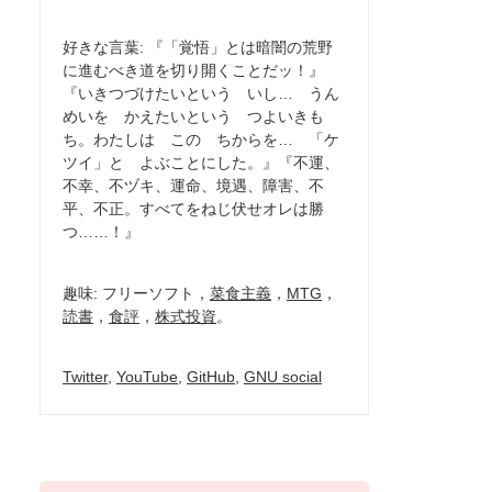
好きな言葉: 『「覚悟」とは暗闇の荒野
に進むべき道を切り開くことだッ！』
『いきつづけたいという いし… うん
めいを かえたいという つよいきも
ち。わたしは この ちからを… 「ケ
ツイ」と よぶことにした。』『不運、
不幸、不ヅキ、運命、境遇、障害、不
平、不正。すべてをねじ伏せオレは勝
つ……！』
趣味: フリーソフト，
菜食主義
，
MTG
，
読書
，
食評
，
株式投資
。
Twitter
,
YouTube
,
GitHub
,
GNU social