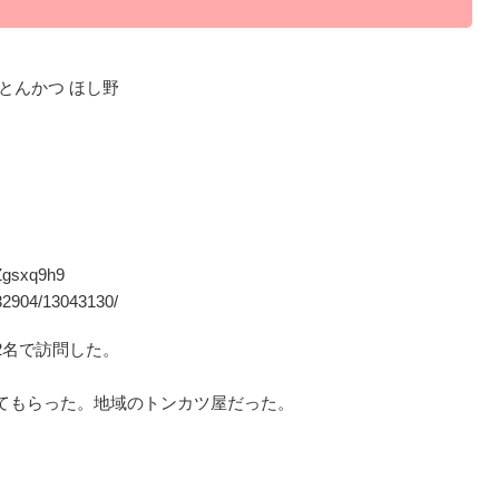
1 とんかつ ほし野
Zgsxq9h9
32904/13043130/
2名で訪問した。
てもらった。地域のトンカツ屋だった。