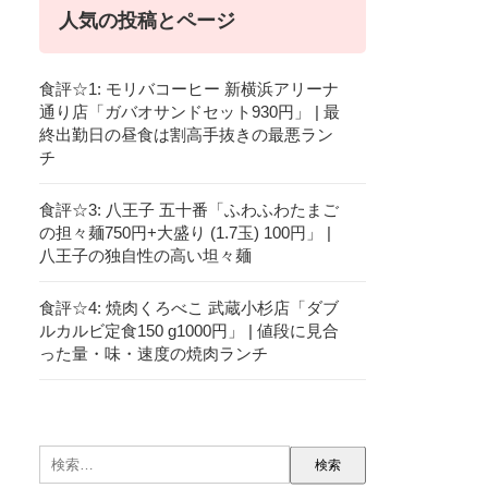
人気の投稿とページ
食評☆1: モリバコーヒー 新横浜アリーナ
通り店「ガバオサンドセット930円」 | 最
終出勤日の昼食は割高手抜きの最悪ラン
チ
食評☆3: 八王子 五十番「ふわふわたまご
の担々麺750円+大盛り (1.7玉) 100円」 |
八王子の独自性の高い坦々麺
食評☆4: 焼肉くろべこ 武蔵小杉店「ダブ
ルカルビ定食150 g1000円」 | 値段に見合
った量・味・速度の焼肉ランチ
検
索: