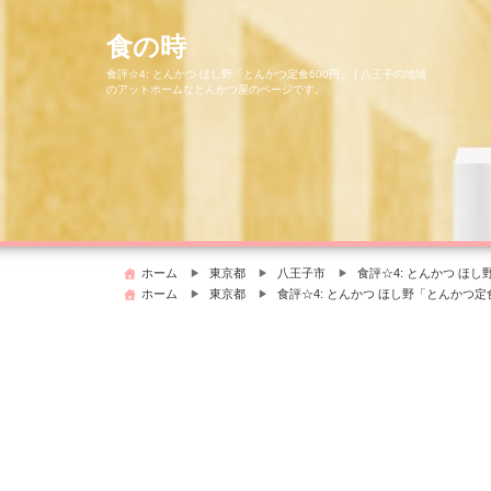
コ
ン
食の時
テ
食評☆4: とんかつ ほし野「とんかつ定食600円」 | 八王子の地域
ン
のアットホームなとんかつ屋のページです。
ツ
へ
ス
キ
ッ
プ
ホーム
東京都
八王子市
食評☆4: とんかつ ほ
ホーム
東京都
食評☆4: とんかつ ほし野「とんかつ定