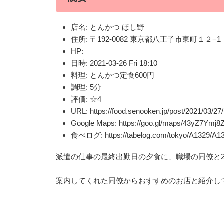
店名: とんかつ ほし野
住所: 〒192-0082 東京都八王子市東町１２−
HP:
日時: 2021-03-26 Fri 18:10
料理: とんかつ定食600円
調理: 5分
評価: ☆4
URL: https://food.senooken.jp/post/2021/03/27/
Google Maps: https://goo.gl/maps/43yZ7Ymj8
食べログ: https://tabelog.com/tokyo/A1329/A1
派遣の仕事の最終出勤日の夕食に、職場の同僚と
案内してくれた同僚からおすすめのお店と紹介し