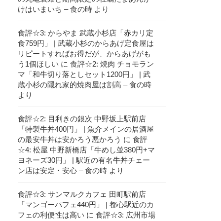
けはいまいち – 食の時
より
食評☆3: からやま 武蔵小杉店「赤カリ定
食759円」 | 武蔵小杉のからあげ定食屋は
リピートすればお得だが、からあげがも
う1個ほしい
に
食評☆2: 焼肉 チョモラン
マ「和牛切り落としセット1200円」 | 武
蔵小杉の隠れ家的焼肉屋は割高 – 食の時
より
食評☆2: 目利きの銀次 中野坂上駅前店
「特製牛丼400円」 | 魚介メインの居酒屋
の最安牛丼は安かろう悪かろう
に
食評
☆4: 松屋 中野新橋店「牛めし並380円+マ
ヨネーズ30円」 | 駅近の有名牛丼チェー
ン店は安定・安心 – 食の時
より
食評☆3: サンマルクカフェ 田町駅前店
「マンゴーパフェ440円」 | 都心駅近のカ
フェの利便性は高い
に
食評☆3: 広州市場