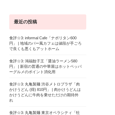
最近の投稿
食評☆3: informal Cafe「ナポリタン600
円」 | 地域のバー風カフェは値段が手ごろ
で良くも悪くもアットホーム
食評☆3: 鴻福餃子王「醤油ラーメン580
円」 | 新宿の普通の中華屋はホットペッパ
ーグルメのポイント消化用
食評☆3: 丸亀製麺 渋谷メトロプラザ「肉
かけうどん (得) 810円」 | 肉かけうどんは
かけうどんに牛肉を乗せただけの期待外
れ
食評☆3: 丸亀製麺 東京オペラシティ「牡