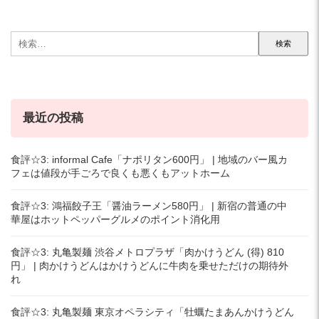
検
索:
最近の投稿
食評☆3: informal Cafe「ナポリタン600円」 | 地域のバー風カ
フェは値段が手ごろで良くも悪くもアットホーム
食評☆3: 鴻福餃子王「醤油ラーメン580円」 | 新宿の普通の中
華屋はホットペッパーグルメのポイント消化用
食評☆3: 丸亀製麺 渋谷メトロプラザ「肉かけうどん (得) 810
円」 | 肉かけうどんはかけうどんに牛肉を乗せただけの期待外
れ
食評☆3: 丸亀製麺 東京オペラシティ「牡蠣たまあんかけうどん