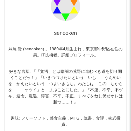
senooken
妹尾 賢 (senooken) 。1989年4月生まれ，東京都中野区在住の
男。IT技術者。
詳細プロフィール
。
好きな言葉: 『「覚悟」とは暗闇の荒野に進むべき道を切り開
くことだッ！』『いきつづけたいという いし… うんめい
を かえたいという つよいきもち。わたしは この ちから
を… 「ケツイ」と よぶことにした。』『不運、不幸、不ヅ
キ、運命、境遇、障害、不平、不正。すべてをねじ伏せオレは
勝つ……！』
趣味: フリーソフト，
菜食主義
，
MTG
，
読書
，
食評
，
株式投
資
。