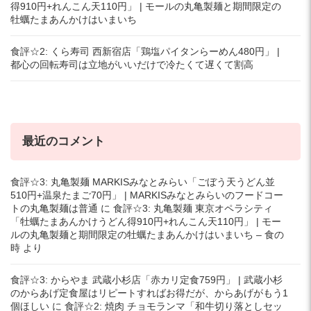
得910円+れんこん天110円」 | モールの丸亀製麺と期間限定の
牡蠣たまあんかけはいまいち
食評☆2: くら寿司 西新宿店「鶏塩パイタンらーめん480円」 |
都心の回転寿司は立地がいいだけで冷たくて遅くて割高
最近のコメント
食評☆3: 丸亀製麺 MARKISみなとみらい「ごぼう天うどん並
510円+温泉たまご70円」 | MARKISみなとみらいのフードコー
トの丸亀製麺は普通
に
食評☆3: 丸亀製麺 東京オペラシティ
「牡蠣たまあんかけうどん得910円+れんこん天110円」 | モー
ルの丸亀製麺と期間限定の牡蠣たまあんかけはいまいち – 食の
時
より
食評☆3: からやま 武蔵小杉店「赤カリ定食759円」 | 武蔵小杉
のからあげ定食屋はリピートすればお得だが、からあげがもう1
個ほしい
に
食評☆2: 焼肉 チョモランマ「和牛切り落としセッ