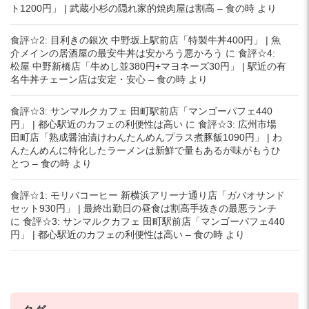
ト1200円」 | 武蔵小杉の隠れ家的焼肉屋は割高 – 食の時
より
食評☆2: 目利きの銀次 中野坂上駅前店「特製牛丼400円」 | 魚
介メインの居酒屋の最安牛丼は安かろう悪かろう
に
食評☆4:
松屋 中野新橋店「牛めし並380円+マヨネーズ30円」 | 駅近の有
名牛丼チェーン店は安定・安心 – 食の時
より
食評☆3: サンマルクカフェ 田町駅前店「マンゴーパフェ440
円」 | 都心駅近のカフェの利便性は高い
に
食評☆3: 広州市場
田町店「熟成醤油漬けわんたんめんプラス煮豚飯1090円」 | わ
んたんめんに特化したラーメンは新鮮で量もあるが味がもうひ
とつ – 食の時
より
食評☆1: モリバコーヒー 新横浜アリーナ通り店「ガバオサンド
セット930円」 | 最終出勤日の昼食は割高手抜きの最悪ランチ
に
食評☆3: サンマルクカフェ 田町駅前店「マンゴーパフェ440
円」 | 都心駅近のカフェの利便性は高い – 食の時
より