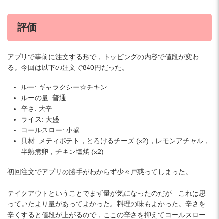
評価
アプリで事前に注文する形で，トッピングの内容で値段が変わ
る。今回は以下の注文で840円だった。
ルー: ギャラクシー☆チキン
ルーの量: 普通
辛さ: 大辛
ライス: 大盛
コールスロー: 小盛
具材: メティポテト，とろけるチーズ (x2)，レモンアチャル，
半熟煮卵，チキン塩焼 (x2)
初回注文でアプリの勝手がわからず少々戸惑ってしまった。
テイクアウトということでまず量が気になったのだが，これは思
っていたより量があってよかった。料理の味もよかった。辛さを
辛くすると値段が上がるので，ここの辛さを抑えてコールスロー