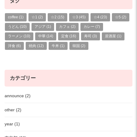
タグ
coffee
(1)
☆1
(2)
☆2
(15)
☆3
(45)
☆4
(23)
☆5
(2)
うどん
(10)
アジア
(1)
カフェ
(2)
カレー
(7)
ラーメン
(10)
中華
(14)
定食
(16)
寿司
(3)
居酒屋
(1)
洋食
(6)
焼肉
(12)
牛丼
(1)
韓国
(2)
カテゴリー
announce (2)
other (2)
year (1)