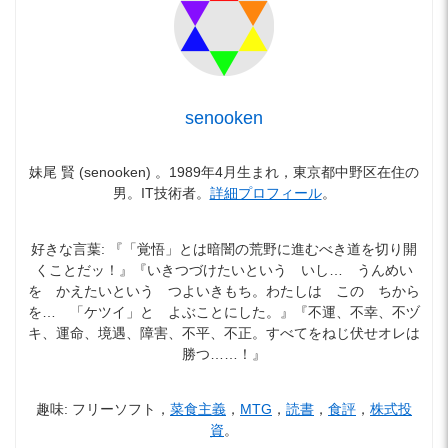
senooken
妹尾 賢 (senooken) 。1989年4月生まれ，東京都中野区在住の
男。IT技術者。
詳細プロフィール
。
好きな言葉: 『「覚悟」とは暗闇の荒野に進むべき道を切り開
くことだッ！』『いきつづけたいという いし… うんめい
を かえたいという つよいきもち。わたしは この ちから
を… 「ケツイ」と よぶことにした。』『不運、不幸、不ヅ
キ、運命、境遇、障害、不平、不正。すべてをねじ伏せオレは
勝つ……！』
趣味: フリーソフト，
菜食主義
，
MTG
，
読書
，
食評
，
株式投
資
。