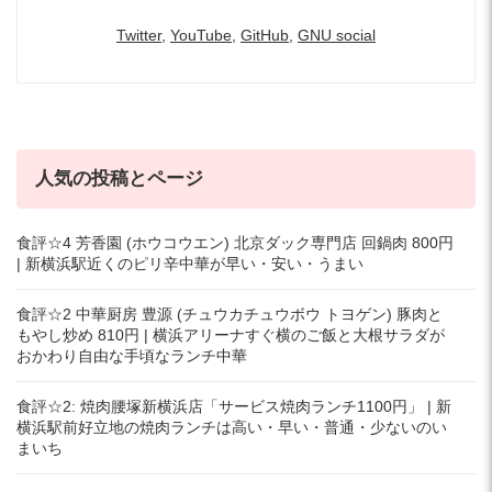
Twitter
,
YouTube
,
GitHub
,
GNU social
人気の投稿とページ
食評☆4 芳香園 (ホウコウエン) 北京ダック専門店 回鍋肉 800円
| 新横浜駅近くのピリ辛中華が早い・安い・うまい
食評☆2 中華厨房 豊源 (チュウカチュウボウ トヨゲン) 豚肉と
もやし炒め 810円 | 横浜アリーナすぐ横のご飯と大根サラダが
おかわり自由な手頃なランチ中華
食評☆2: 焼肉腰塚新横浜店「サービス焼肉ランチ1100円」 | 新
横浜駅前好立地の焼肉ランチは高い・早い・普通・少ないのい
まいち