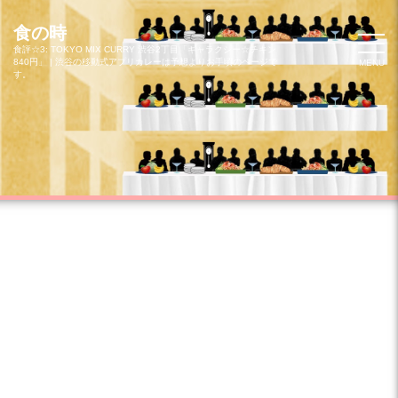
コ
ン
食の時
テ
食評☆3: TOKYO MIX CURRY 渋谷2丁目「ギャラクシー☆チキン
840円」 | 渋谷の移動式アプリカレーは予想よりお手頃のページで
MENU
ン
す。
ツ
へ
ス
キ
ッ
プ