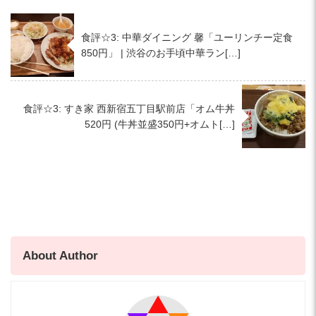
食評☆3: 中華ダイニング 馨「ユーリンチー定食
850円」 | 渋谷のお手頃中華ラン[…]
食評☆3: すき家 西新宿五丁目駅前店「オム牛丼
520円 (牛丼並盛350円+オムト[…]
About Author