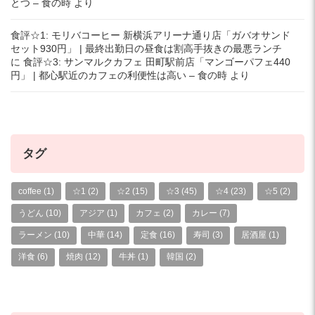
とつ – 食の時
より
食評☆1: モリバコーヒー 新横浜アリーナ通り店「ガバオサンド
セット930円」 | 最終出勤日の昼食は割高手抜きの最悪ランチ
に
食評☆3: サンマルクカフェ 田町駅前店「マンゴーパフェ440
円」 | 都心駅近のカフェの利便性は高い – 食の時
より
タグ
coffee
(1)
☆1
(2)
☆2
(15)
☆3
(45)
☆4
(23)
☆5
(2)
うどん
(10)
アジア
(1)
カフェ
(2)
カレー
(7)
ラーメン
(10)
中華
(14)
定食
(16)
寿司
(3)
居酒屋
(1)
洋食
(6)
焼肉
(12)
牛丼
(1)
韓国
(2)