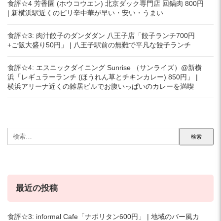
食評☆4 芳香園 (ホウコウエン) 北京ダック専門店 回鍋肉 800円
| 新横浜駅近くのピリ辛中華が早い・安い・うまい
食評☆3: 肉汁餃子のダンダダン 八王子店「餃子ランチ700円
+ご飯大盛り50円」 | 八王子駅前の無難で平凡な餃子ランチ
食評☆4: エスニックダイニング Sunrise （サンライズ）@新横
浜「レギュラーランチ (ほうれん草とチキンカレー) 850円」 |
横浜アリーナ近くの雑居ビルでお腹いっぱいのカレーを満喫
検
索:
最近の投稿
食評☆3: informal Cafe「ナポリタン600円」 | 地域のバー風カ