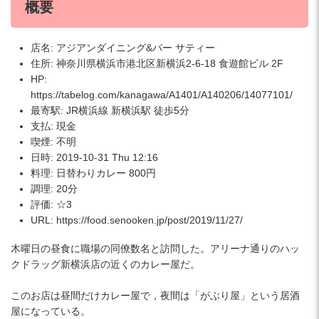
概要
店名: アジアンダイニング&バー サティー
住所: 神奈川県横浜市港北区新横浜2-6-18 食遊館ビル 2F
HP:
https://tabelog.com/kanagawa/A1401/A140206/14077101/
最寄駅: JR横浜線 新横浜駅 徒歩5分
支払: 現金
喫煙: 不明
日時: 2019-10-31 Thu 12:16
料理: 日替わりカレー 800円
調理: 20分
評価: ☆3
URL: https://food.senooken.jp/post/2019/11/27/
木曜日の昼食に職場の同僚数名と訪問した。アリーナ通りのハッ
クドラッグ新横浜店の近くのカレー屋だ。
このお店は昼間だけカレー屋で，夜間は「がぶり屋」という居酒
屋になっている。