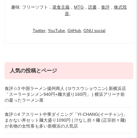
趣味: フリーソフト，
菜食主義
，
MTG
，
読書
，
食評
，
株式投
資
。
Twitter
,
YouTube
,
GitHub
,
GNU social
人気の投稿とページ
食評☆3 中国ラーメン揚州商人 (ヨウスウショウニン) 新横浜店
「スーラータンメン940円+麺大盛り160円」 | 横浜アリーナ前
の凝ったラーメン屋
食評☆4 アスリート中華ダイニング「YI-CHANG(イーチャン)」
まかない丼セット麺大盛り1090円 | 汁なし担々麺 (正宗担々麺)
が名物の女性客も多い新横浜の人気店