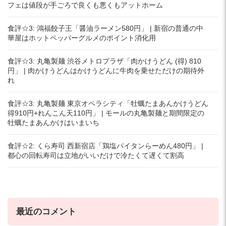
フェは値段が手ごろで良くも悪くもアットホーム
食評☆3: 鴻福餃子王「醤油ラーメン580円」 | 新宿の普通の中
華屋はホットペッパーグルメのポイント消化用
食評☆3: 丸亀製麺 渋谷メトロプラザ「肉かけうどん (得) 810
円」 | 肉かけうどんはかけうどんに牛肉を乗せただけの期待外
れ
食評☆3: 丸亀製麺 東京オペラシティ「牡蠣たまあんかけうどん
得910円+れんこん天110円」 | モールの丸亀製麺と期間限定の
牡蠣たまあんかけはいまいち
食評☆2: くら寿司 西新宿店「鶏塩パイタンらーめん480円」 |
都心の回転寿司は立地がいいだけで冷たくて遅くて割高
最近のコメント