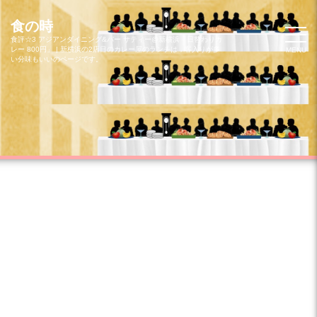
コ
ン
食の時
テ
食評☆3 アジアンダイニング&バー サティー@新横浜「日替わりカ
レー 800円」 | 新横浜の2店目のカレー屋のランチは，客入りが多
MENU
ン
い分味もいいのページです。
ツ
へ
ス
キ
ッ
プ