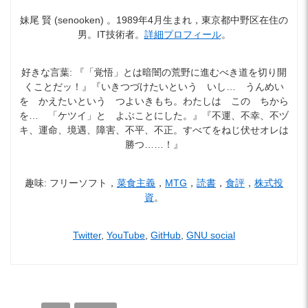
妹尾 賢 (senooken) 。1989年4月生まれ，東京都中野区在住の
男。IT技術者。
詳細プロフィール
。
好きな言葉: 『「覚悟」とは暗闇の荒野に進むべき道を切り開
くことだッ！』『いきつづけたいという いし… うんめい
を かえたいという つよいきもち。わたしは この ちから
を… 「ケツイ」と よぶことにした。』『不運、不幸、不ヅ
キ、運命、境遇、障害、不平、不正。すべてをねじ伏せオレは
勝つ……！』
趣味: フリーソフト，
菜食主義
，
MTG
，
読書
，
食評
，
株式投
資
。
Twitter
,
YouTube
,
GitHub
,
GNU social