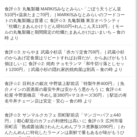
食評☆3: 丸亀製麺 MARKISみなとみらい「ごぼう天うどん並
510円+温泉たまご70円」 | MARKISみなとみらいのフードコー
トの丸亀製麺は普通
に
食評☆3: 丸亀製麺 東京オペラシティ
「牡蠣たまあんかけうどん得910円+れんこん天110円」 | モー
ルの丸亀製麺と期間限定の牡蠣たまあんかけはいまいち – 食の
時
より
食評☆3: からやま 武蔵小杉店「赤カリ定食759円」 | 武蔵小杉
のからあげ定食屋はリピートすればお得だが、からあげがもう1
個ほしい
に
食評☆2: 焼肉 チョモランマ「和牛切り落としセッ
ト1200円」 | 武蔵小杉の隠れ家的焼肉屋は割高 – 食の時
より
食評☆2: 目利きの銀次 中野坂上駅前店「特製牛丼400円」 | 魚
介メインの居酒屋の最安牛丼は安かろう悪かろう
に
食評☆4:
松屋 中野新橋店「牛めし並380円+マヨネーズ30円」 | 駅近の有
名牛丼チェーン店は安定・安心 – 食の時
より
食評☆3: サンマルクカフェ 田町駅前店「マンゴーパフェ440
円」 | 都心駅近のカフェの利便性は高い
に
食評☆3: 広州市場
田町店「熟成醤油漬けわんたんめんプラス煮豚飯1090円」 | わ
んたんめんに特化したラーメンは新鮮で量もあるが味がもうひ