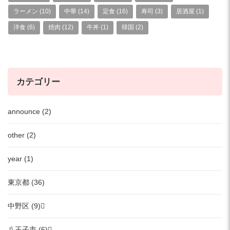
ラーメン
(10)
中華
(14)
定食
(16)
寿司
(3)
居酒屋
(1)
洋食
(6)
焼肉
(12)
牛丼
(1)
韓国
(2)
カテゴリー
announce (2)
other (2)
year (1)
東京都 (36)
中野区 (9)
八王子市 (6)