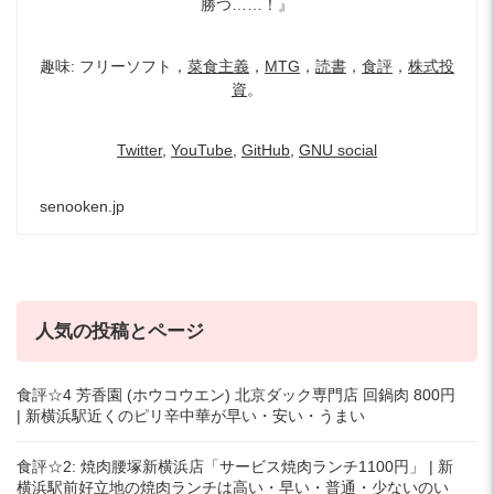
勝つ……！』
趣味: フリーソフト，
菜食主義
，
MTG
，
読書
，
食評
，
株式投
資
。
Twitter
,
YouTube
,
GitHub
,
GNU social
senooken.jp
人気の投稿とページ
食評☆4 芳香園 (ホウコウエン) 北京ダック専門店 回鍋肉 800円
| 新横浜駅近くのピリ辛中華が早い・安い・うまい
食評☆2: 焼肉腰塚新横浜店「サービス焼肉ランチ1100円」 | 新
横浜駅前好立地の焼肉ランチは高い・早い・普通・少ないのい