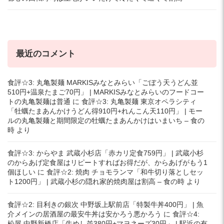
最近のコメント
食評☆3: 丸亀製麺 MARKISみなとみらい「ごぼう天うどん並
510円+温泉たまご70円」 | MARKISみなとみらいのフードコー
トの丸亀製麺は普通
に
食評☆3: 丸亀製麺 東京オペラシティ
「牡蠣たまあんかけうどん得910円+れんこん天110円」 | モー
ルの丸亀製麺と期間限定の牡蠣たまあんかけはいまいち – 食の
時
より
食評☆3: からやま 武蔵小杉店「赤カリ定食759円」 | 武蔵小杉
のからあげ定食屋はリピートすればお得だが、からあげがもう1
個ほしい
に
食評☆2: 焼肉 チョモランマ「和牛切り落としセッ
ト1200円」 | 武蔵小杉の隠れ家的焼肉屋は割高 – 食の時
より
食評☆2: 目利きの銀次 中野坂上駅前店「特製牛丼400円」 | 魚
介メインの居酒屋の最安牛丼は安かろう悪かろう
に
食評☆4:
松屋 中野新橋店「牛めし並380円+マヨネーズ30円」 | 駅近の有