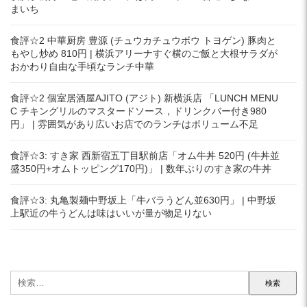
まいち
食評☆2 中華厨房 豊源 (チュウカチュウボウ トヨゲン) 豚肉と
もやし炒め 810円 | 横浜アリーナすぐ横のご飯と大根サラダが
おかわり自由な手頃なランチ中華
食評☆2 個室居酒屋AJITO (アジト) 新横浜店 「LUNCH MENU
C チキングリルのマスタードソース，ドリンクバー付き980
円」 | 雰囲気があり広いお店でのランチはボリューム不足
食評☆3: すき家 西新宿五丁目駅前店「オム牛丼 520円 (牛丼並
盛350円+オムトッピング170円)」 | 数年ぶりのすき家の牛丼
食評☆3: 丸亀製麺中野坂上「牛バラうどん並630円」 | 中野坂
上駅近の牛うどんは味はいいが量が物足りない
検
索: