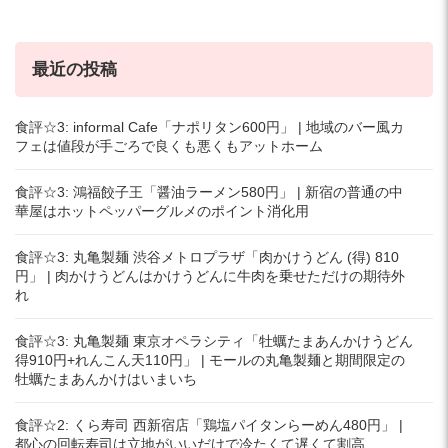
最近の投稿
食評☆3: informal Cafe「ナポリタン600円」 | 地域のバー風カ
フェは値段が手ごろで良くも悪くもアットホーム
食評☆3: 鴻福餃子王「醤油ラーメン580円」 | 新宿の普通の中
華屋はホットペッパーグルメのポイント消化用
食評☆3: 丸亀製麺 渋谷メトロプラザ「肉かけうどん (得) 810
円」 | 肉かけうどんはかけうどんに牛肉を乗せただけの期待外
れ
食評☆3: 丸亀製麺 東京オペラシティ「牡蠣たまあんかけうどん
得910円+れんこん天110円」 | モールの丸亀製麺と期間限定の
牡蠣たまあんかけはいまいち
食評☆2: くら寿司 西新宿店「鶏塩パイタンらーめん480円」 |
都心の回転寿司は立地がいいだけで冷たくて遅くて割高