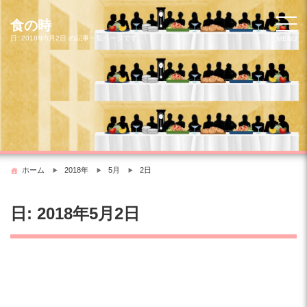
コ
ン
食の時
テ
日:
2018年5月2日
の記事一覧ページです。
MENU
ン
ツ
へ
ス
キ
ッ
プ
ホーム
2018年
5月
2日
日:
2018年5月2日