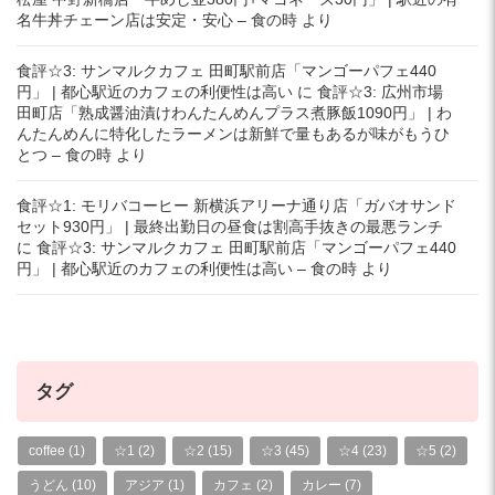
名牛丼チェーン店は安定・安心 – 食の時
より
食評☆3: サンマルクカフェ 田町駅前店「マンゴーパフェ440
円」 | 都心駅近のカフェの利便性は高い
に
食評☆3: 広州市場
田町店「熟成醤油漬けわんたんめんプラス煮豚飯1090円」 | わ
んたんめんに特化したラーメンは新鮮で量もあるが味がもうひ
とつ – 食の時
より
食評☆1: モリバコーヒー 新横浜アリーナ通り店「ガバオサンド
セット930円」 | 最終出勤日の昼食は割高手抜きの最悪ランチ
に
食評☆3: サンマルクカフェ 田町駅前店「マンゴーパフェ440
円」 | 都心駅近のカフェの利便性は高い – 食の時
より
タグ
coffee
(1)
☆1
(2)
☆2
(15)
☆3
(45)
☆4
(23)
☆5
(2)
うどん
(10)
アジア
(1)
カフェ
(2)
カレー
(7)